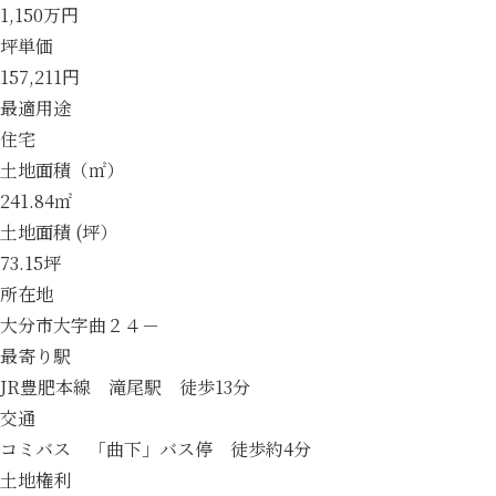
1,150万円
坪単価
157,211円
最適用途
住宅
土地面積（㎡）
241.84㎡
土地面積 (坪）
73.15坪
所在地
大分市大字曲２４－
最寄り駅
JR豊肥本線 滝尾駅 徒歩13分
交通
コミバス 「曲下」バス停 徒歩約4分
土地権利