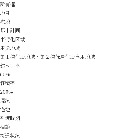
所有権
地目
宅地
都市計画
市街化区域
用途地域
第１種住居地域・第２種低層住居専用地域
建ぺい率
60%
容積率
200%
現況
宅地
引渡時期
相談
接道状況