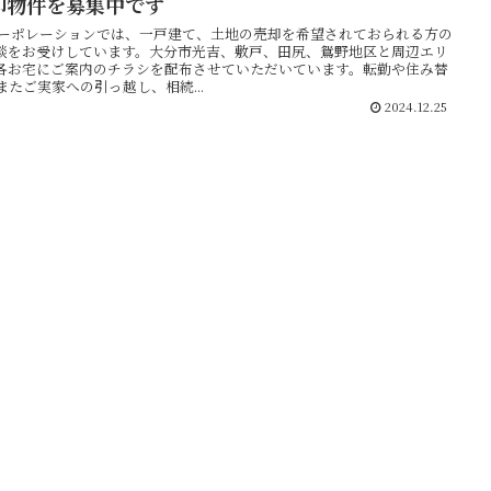
却物件を募集中です
コーポレーションでは、一戸建て、土地の売却を希望されておられる方の
談をお受けしています。大分市光吉、敷戸、田尻、鴛野地区と周辺エリ
各お宅にご案内のチラシを配布させていただいています。転勤や住み替
またご実家への引っ越し、相続...
2024.12.25